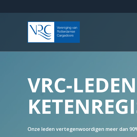
Skip
to
main
content
VRC-LEDEN
KETENREGI
Onze leden vertegenwoordigen meer dan 90