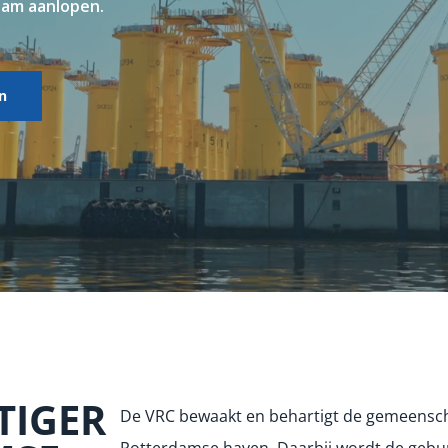
dam aanlopen.
n
TIGER
De VRC bewaakt en behartigt de gemeensch
Rotterdamse haven. Daarbij wordt de gebun