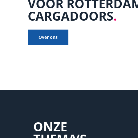
VOOR ROTTERDA
CARGADOORS
.
Over ons
ONZE