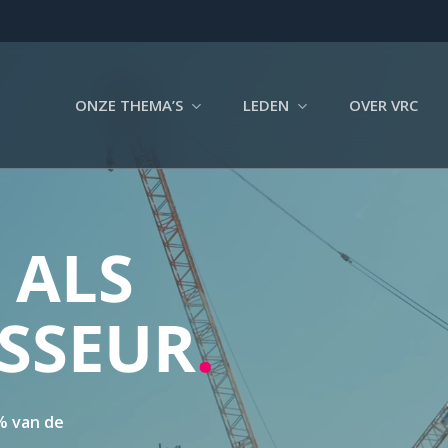
ONZE THEMA’S
LEDEN
OVER VRC
 ALS
SSEUR
.
% van de