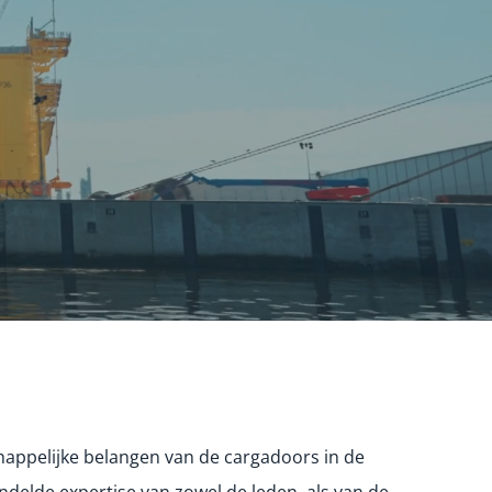
appelijke belangen van de cargadoors in de
delde expertise van zowel de leden, als van de