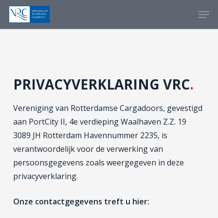
Skip
Menu
Men
to
main
content
PRIVACYVERKLARING VRC
.
Vereniging van Rotterdamse Cargadoors, gevestigd
aan PortCity II, 4e verdieping Waalhaven Z.Z. 19
3089 JH Rotterdam Havennummer 2235, is
verantwoordelijk voor de verwerking van
persoonsgegevens zoals weergegeven in deze
privacyverklaring.
Onze contactgegevens treft u hier: