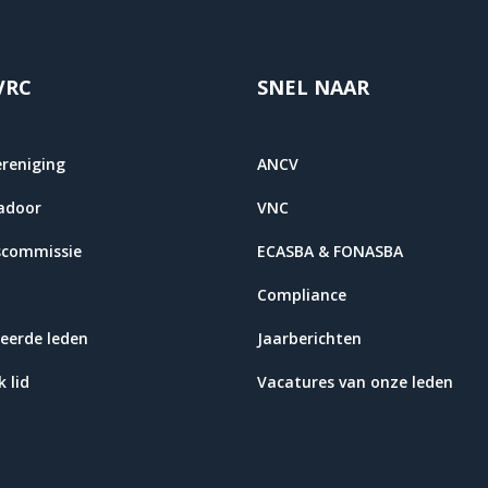
VRC
SNEL NAAR
ereniging
ANCV
adoor
VNC
scommissie
ECASBA & FONASBA
Compliance
eerde leden
Jaarberichten
 lid
Vacatures van onze leden