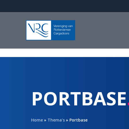
Skip
to
main
content
PORTBASE
Home
»
Thema’s
»
Portbase