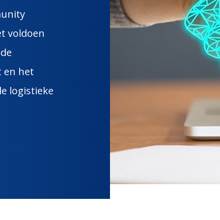
unity
et voldoen
nde
t en het
e logistieke