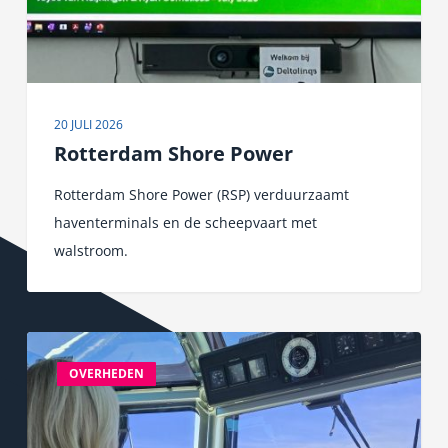
20 JULI 2026
Rotterdam Shore Power
Rotterdam Shore Power (RSP) verduurzaamt
haventerminals en de scheepvaart met
walstroom.
Varen
met
OVERHEDEN
de
overheid