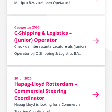
Maripro B.V. zoekt een Opetaror !
READ MORE
6 augustus 2026
in
,
C-Shipping & Logistics –
(Junior) Operator
Check de interessante vacature als (junior)
Operator bij C-Shipping & Logistics B.V..
READ MORE
20 juli 2026
in
,
Hapag-Lloyd Rotterdam –
Commercial Steering
Coordinator
Hapag-Lloyd is looking for a Commercial
Steering Coordinator!