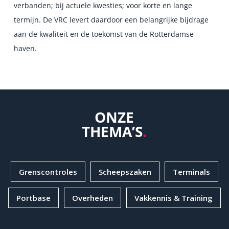
verbanden; bij actuele kwesties; voor korte en lange
termijn. De VRC levert daardoor een belangrijke bijdrage
aan de kwaliteit en de toekomst van de Rotterdamse
haven.
ONZE
THEMA’S
.
Grenscontroles
Scheepszaken
Terminals
Portbase
Overheden
Vakkennis & Training