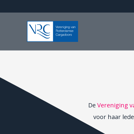
Skip
to
main
content
De
Vereniging 
voor haar led