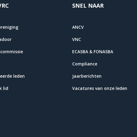
VRC
SNEL NAAR
ereniging
ANCV
adoor
VNC
scommissie
ECASBA & FONASBA
Compliance
eerde leden
Jaarberichten
 lid
Vacatures van onze leden