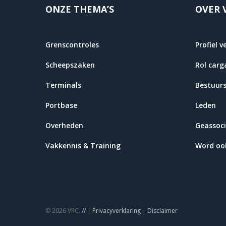
ONZE THEMA’S
OVER 
Grenscontroles
Profiel v
Scheepszaken
Rol carg
Terminals
Bestuur
Portbase
Leden
Overheden
Geassoci
Vakkennis & Training
Word ook
© 2026 VRC.
//
|
Privacyverklaring
|
Disclaimer