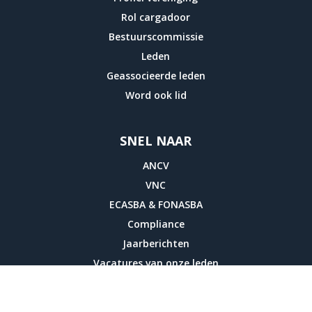
Rol cargadoor
Bestuurscommissie
Leden
Geassocieerde leden
Word ook lid
SNEL NAAR
ANCV
VNC
ECASBA & FONASBA
Compliance
Jaarberichten
Vacatures van onze leden
CONTACT