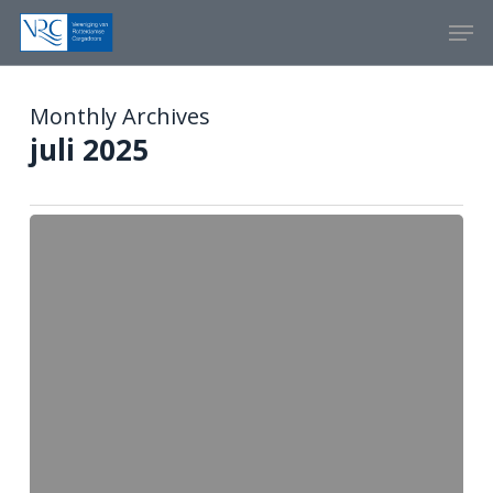
Skip
Menu
Men
to
main
content
Monthly Archives
juli 2025
KRVE