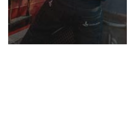
Scheepszaken
RI&E (Risico-
Inventarisatie & -
Evaluatie)
Jordex
Agencies
Netherlands