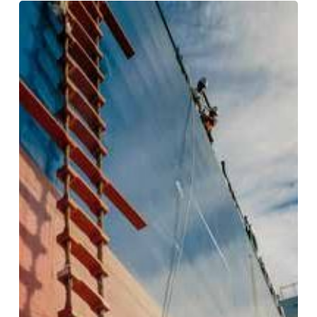
RI&E
(Risico-
Inventarisatie
&
-
Evaluatie)