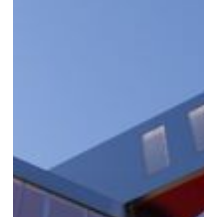
opent
haar
deuren