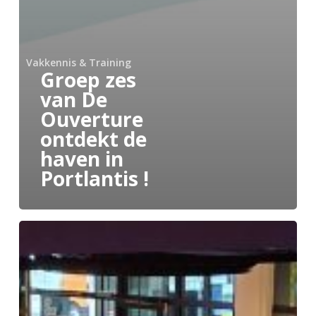
Vakkennis & Training
Groep zes
van De
Ouverture
ontdekt de
haven in
Portlantis !
1.200
Rotterdamse
basisschoolleerlingen
ontdekken
hun