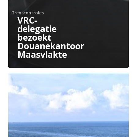
Grenscontroles
VRC-
delegatie
bezoekt
Douanekantoor
Maasvlakte
Vernieuwde
SLA
D
controle
veterinaire
zendingen