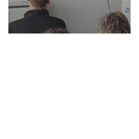
Grenscontroles
Voorlichtingsbijenkomst
ILT
Search