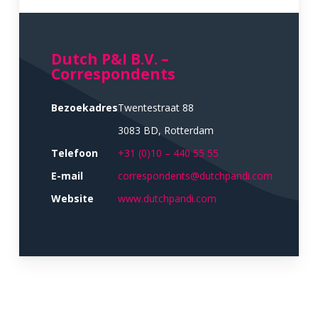
Dutch P&I B.V. –
Correspondents
Bezoekadres
Twentestraat 88
3083 BD, Rotterdam
Telefoon
+31 (0)10 – 440 55 55
E-mail
correspondents@dutchpandi.com
Website
www.dutchpandi.com