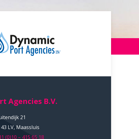
t Agencies B.V.
uitendijk 21
143 LV, Maassluis
31 (0)10 – 415 65 18