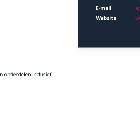
E-mail
a
Website
w
an onderdelen inclusief