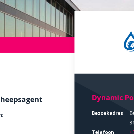
Dynamic Por
scheepsagent
Bezoekadres
B
n:
3
Telefoon
+