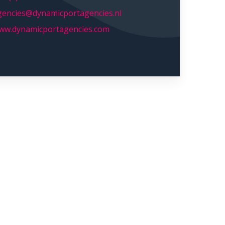
gencies@dynamicportagencies.nl
ww.dynamicportagencies.com