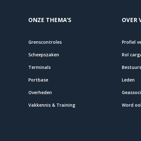
ONZE THEMA’S
OVER 
Grenscontroles
Profiel v
Scheepszaken
Rol carg
Terminals
Bestuur
Portbase
Leden
Overheden
Geassoci
Vakkennis & Training
Word ook