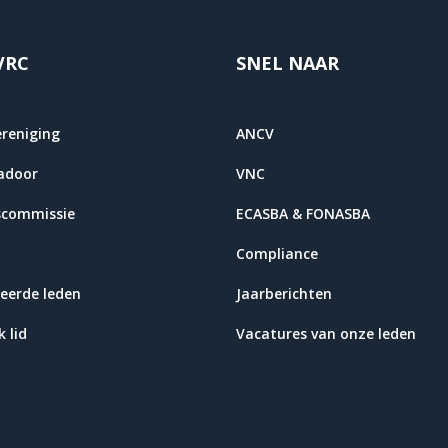
VRC
SNEL NAAR
ereniging
ANCV
adoor
VNC
scommissie
ECASBA & FONASBA
Compliance
eerde leden
Jaarberichten
 lid
Vacatures van onze leden