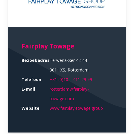
Fairplay Towage
Bezoekadres
Terwenakker 42-44
3011 XS, Rotterdam
Telefoon
+31 (0)10 – 411 29 99
E-mail
rotterdam@fairplay-
towage.com
Website
www.fairplay-towage.group