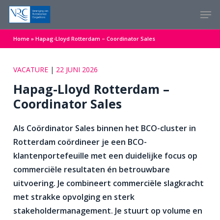
Skip
Menu
Men
to
main
Home
»
Hapag-Lloyd Rotterdam – Coordinator Sales
content
VACATURE
|
22 JUNI 2026
Hapag-Lloyd Rotterdam –
Coordinator Sales
Als Coördinator Sales binnen het BCO-cluster in
Rotterdam coördineer je een BCO-
klantenportefeuille met een duidelijke focus op
commerciële resultaten én betrouwbare
uitvoering. Je combineert commerciële slagkracht
met strakke opvolging en sterk
stakeholdermanagement. Je stuurt op volume en