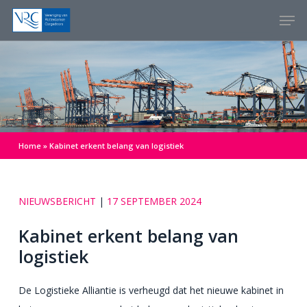
Skip
Menu
Men
to
main
content
Home
»
Kabinet erkent belang van logistiek
NIEUWSBERICHT
|
17 SEPTEMBER 2024
Kabinet erkent belang van
logistiek
De Logistieke Alliantie is verheugd dat het nieuwe kabinet in