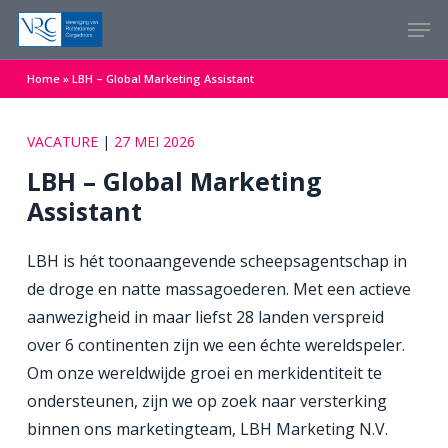
Skip
Menu
Men
to
main
Home
»
LBH – Global Marketing Assistant
content
VACATURE
|
27 MEI 2026
LBH – Global Marketing
Assistant
LBH is hét toonaangevende scheepsagentschap in
de droge en natte massagoederen. Met een actieve
aanwezigheid in maar liefst 28 landen verspreid
over 6 continenten zijn we een échte wereldspeler.
Om onze wereldwijde groei en merkidentiteit te
ondersteunen, zijn we op zoek naar versterking
binnen ons marketingteam, LBH Marketing N.V.