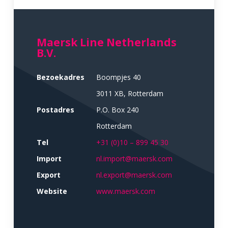
Maersk Line Netherlands
B.V.
Bezoekadres
Boompjes 40
3011 XB, Rotterdam
Postadres
P.O. Box 240
Rotterdam
Tel
+31 (0)10 – 899 45 30
Import
nl.import@maersk.com
Export
nl.export@maersk.com
Website
www.maersk.com