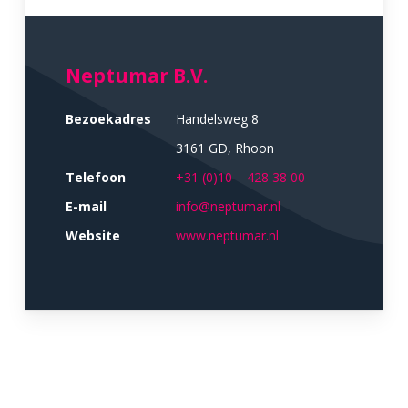
Neptumar B.V.
Bezoekadres
Handelsweg 8
3161 GD, Rhoon
Telefoon
+31 (0)10 – 428 38 00
E-mail
info@neptumar.nl
Website
www.neptumar.nl