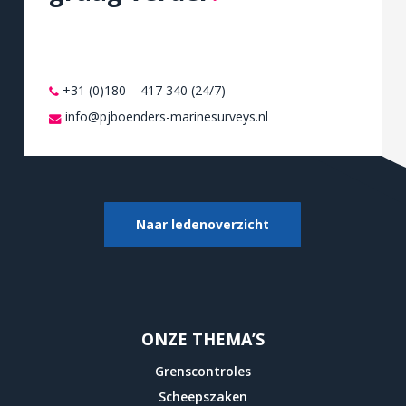
+31 (0)180 – 417 340 (24/7)
info@pjboenders-marinesurveys.nl
Naar ledenoverzicht
ONZE THEMA’S
Grenscontroles
Scheepszaken