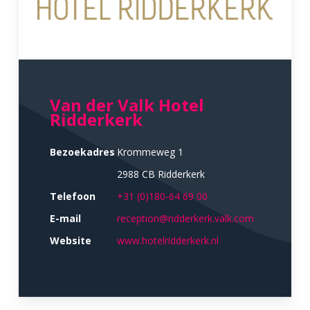
Van der Valk Hotel
Ridderkerk
Bezoekadres
Krommeweg 1
2988 CB Ridderkerk
Telefoon
+31 (0)180-64 69 00
E-mail
reception@ridderkerk.valk.com
Website
www.hotelridderkerk.nl