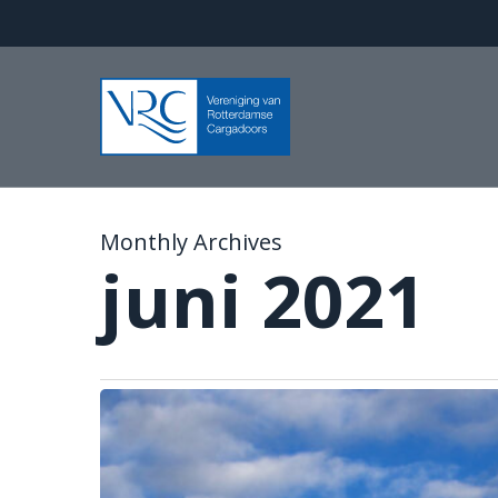
Skip
to
main
content
Monthly Archives
juni 2021
Nieuw
Havenervaringscentrum
(HEC)