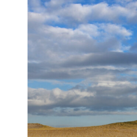
op
Maasvlakte
2