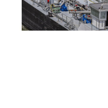
Scheepszaken
Meldpunt over
scheepsbrandst
noteert drie
klachten in 14
maanden