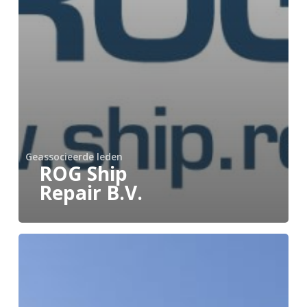
Geassocieerde leden
ROG Ship
Repair B.V.
Portlantis
opent
haar
deuren