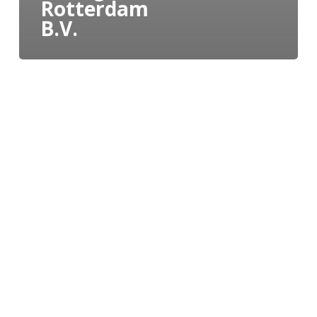
Rotterdam
B.V.
Boers
Crew
Services
B.V.