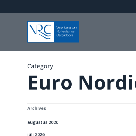
Skip
to
main
content
Category
Euro Nordic
Archives
augustus 2026
juli 2026