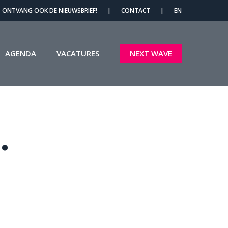
Menu
ONTVANG OOK DE NIEUWSBRIEF!
|
CONTACT
|
EN
AGENDA
VACATURES
NEXT WAVE
.