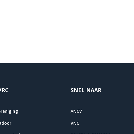
VRC
SNEL NAAR
ereniging
ANCV
adoor
VNC