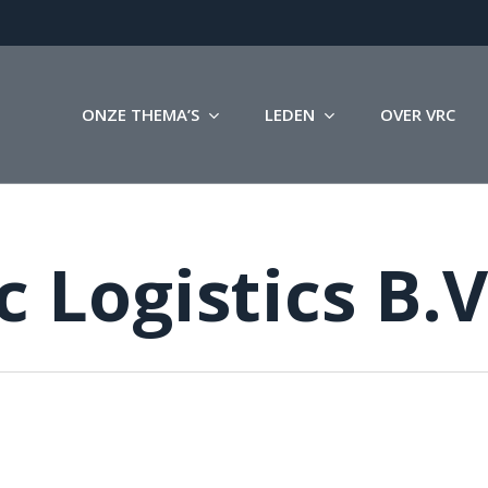
ONZE THEMA’S
LEDEN
OVER VRC
 Logistics B.V