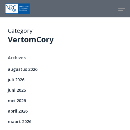
Skip
Menu
Men
to
main
content
Category
VertomCory
Archives
augustus 2026
juli 2026
juni 2026
mei 2026
april 2026
maart 2026